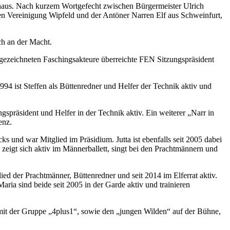
haus. Nach kurzem Wortgefecht zwischen Bürgermeister Ulrich
en Vereinigung Wipfeld und der Antöner Narren Elf aus Schweinfurt,
ch an der Macht.
ezeichneten Faschingsakteure überreichte FEN Sitzungspräsident
994 ist Steffen als Büttenredner und Helfer der Technik aktiv und
ngspräsident und Helfer in der Technik aktiv. Ein weiterer „Narr in
enz.
cks und war Mitglied im Präsidium. Jutta ist ebenfalls seit 2005 dabei
 zeigt sich aktiv im Männerballett, singt bei den Prachtmännern und
d der Prachtmänner, Büttenredner und seit 2014 im Elferrat aktiv.
Maria sind beide seit 2005 in der Garde aktiv und trainieren
mit der Gruppe „4plus1“, sowie den „jungen Wilden“ auf der Bühne,