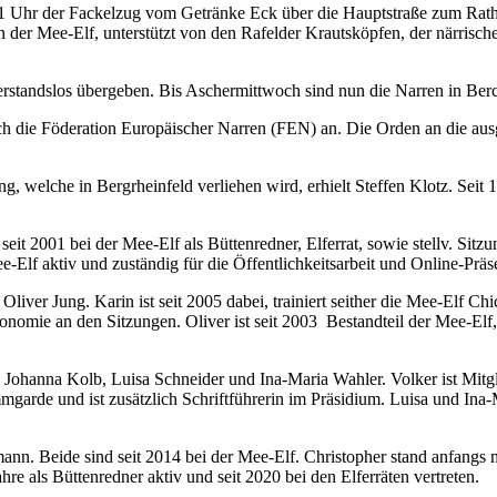
11 Uhr der Fackelzug vom Getränke Eck über die Hauptstraße zum Rat
 der Mee-Elf, unterstützt von den Rafelder Krautsköpfen, der närrisch
rstandslos übergeben. Bis Aschermittwoch sind nun die Narren in Ber
 die Föderation Europäischer Narren (FEN) an. Die Orden an die ausg
 welche in Bergrheinfeld verliehen wird, erhielt Steffen Klotz. Seit 1
it 2001 bei der Mee-Elf als Büttenredner, Elferrat, sowie stellv. Sitzu
e-Elf aktiv und zuständig für die Öffentlichkeitsarbeit und Online-Präs
liver Jung. Karin ist seit 2005 dabei, trainiert seither die Mee-Elf Chi
onomie an den Sitzungen. Oliver ist seit 2003 Bestandteil der Mee-Elf,
hanna Kolb, Luisa Schneider und Ina-Maria Wahler. Volker ist Mitglie
ammgarde und ist zusätzlich Schriftführerin im Präsidium. Luisa und Ina-
n. Beide sind seit 2014 bei der Mee-Elf. Christopher stand anfangs 
hre als Büttenredner aktiv und seit 2020 bei den Elferräten vertreten.