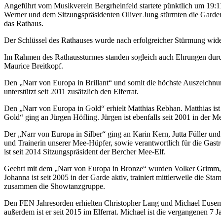
Angeführt vom Musikverein Bergrheinfeld startete pünktlich um 19:
Werner und dem Sitzungspräsidenten Oliver Jung stürmten die Garden
das Rathaus.
Der Schlüssel des Rathauses wurde nach erfolgreicher Stürmung wide
Im Rahmen des Rathaussturmes standen sogleich auch Ehrungen durch
Maurice Breitkopf.
Den „Narr von Europa in Brillant“ und somit die höchste Auszeichnung,
unterstützt seit 2011 zusätzlich den Elferrat.
Den „Narr von Europa in Gold“ erhielt Matthias Rebhan. Matthias ist se
Gold“ ging an Jürgen Höfling. Jürgen ist ebenfalls seit 2001 in der Me
Der „Narr von Europa in Silber“ ging an Karin Kern, Jutta Füller und O
und Trainerin unserer Mee-Hüpfer, sowie verantwortlich für die Gastr
ist seit 2014 Sitzungspräsident der Bercher Mee-Elf.
Geehrt mit dem „Narr von Europa in Bronze“ wurden Volker Grimm, Jo
Johanna ist seit 2005 in der Garde aktiv, trainiert mittlerweile die St
zusammen die Showtanzgruppe.
Den FEN Jahresorden erhielten Christopher Lang und Michael Euseman
außerdem ist er seit 2015 im Elferrat. Michael ist die vergangenen 7 Ja