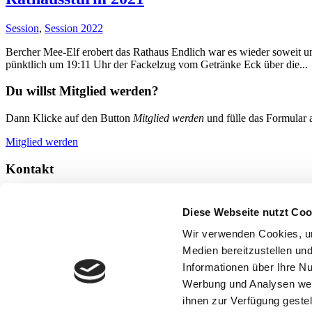
Session
,
Session 2022
Bercher Mee-Elf erobert das Rathaus Endlich war es wieder soweit un
pünktlich um 19:11 Uhr der Fackelzug vom Getränke Eck über die...
Du willst Mitglied werden?
Dann Klicke auf den Button
Mitglied werden
und fülle das Formular a
Mitglied werden
Kontakt
Du kannst uns gerne über die Email Adresse sowie unsere Social Med
mail@mee-elf.de
Diese Webseite nutzt Coo
Folgen
Wir verwenden Cookies, um
Folgen
Medien bereitzustellen un
Informationen über Ihre N
Weitere Links
Werbung und Analysen weit
Impressum
ihnen zur Verfügung gestel
Datenschutzerklärung